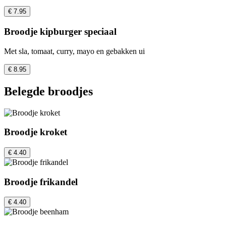
€ 7.95
Broodje kipburger speciaal
Met sla, tomaat, curry, mayo en gebakken ui
€ 8.95
Belegde broodjes
Broodje kroket
€ 4.40
Broodje frikandel
€ 4.40