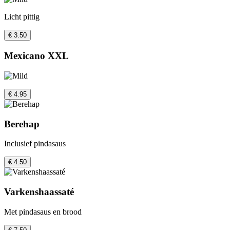
Licht pittig
€ 3.50
Mexicano XXL
€ 4.95
Berehap
Inclusief pindasaus
€ 4.50
Varkenshaassaté
Met pindasaus en brood