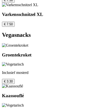
€ 7.50
Varkensschnitzel XL
€ 7.50
Vegasnacks
Groentekroket
Inclusief mosterd
€ 3.30
Kaassouflé