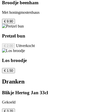
Broodje beenham
Met honingmosterdsaus
€ 9.90
Pretzel bun
Uitverkocht
€ 2.00
Los broodje
€ 1.50
Dranken
Blikje Hertog Jan 33cl
Gekoeld
€ 3.20