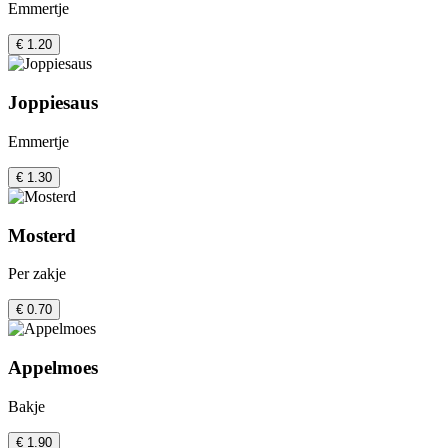
Emmertje
€ 1.20
Joppiesaus
Emmertje
€ 1.30
Mosterd
Per zakje
€ 0.70
Appelmoes
Bakje
€ 1.90